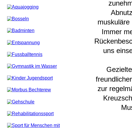
zunehm
Abnutz
muskuläre 
Immer meh
Rückenbesch
uns einse
Gezielt
freundliche
zur regelm
Kreuzschm
Mus